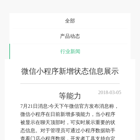
全部
产品动态
行业新闻
微信小程序新增状态信息展示
2018-03-05
等能力
7月21日消息:今天下午微信官方发布消息称，
微信小程序在日前新增多项能力，当小程序
被显示在聊天顶部时，可实时展示重要的状
态信息。对于管理员可通过小程序数据助手
查看门店小程序数据，开发者工具支持自定