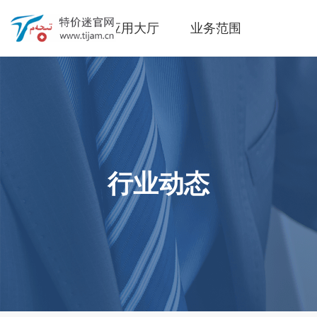
网站首页
应用大厅
业务范围
帮助中心
行业动态
行业动态