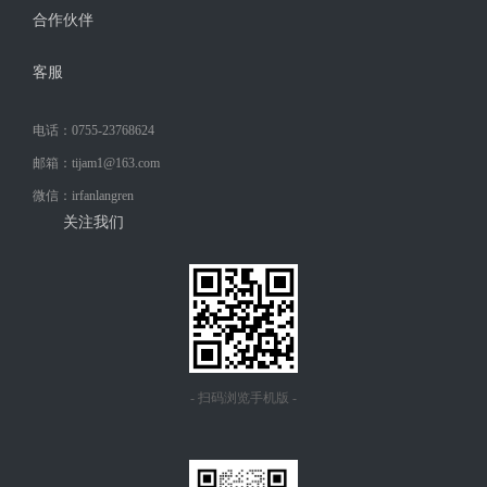
合作伙伴
客服
电话：0755-23768624
邮箱：tijam1@163.com
微信：irfanlangren
关注我们
- 扫码浏览手机版 -