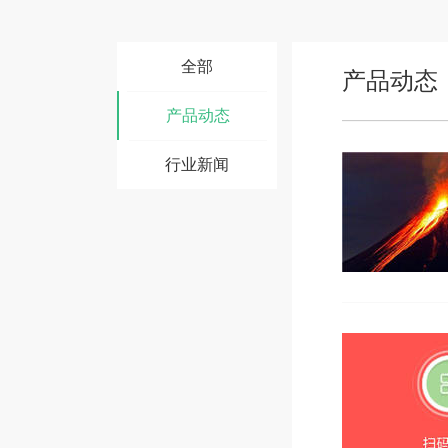
全部
产品动态
产品动态
行业新闻