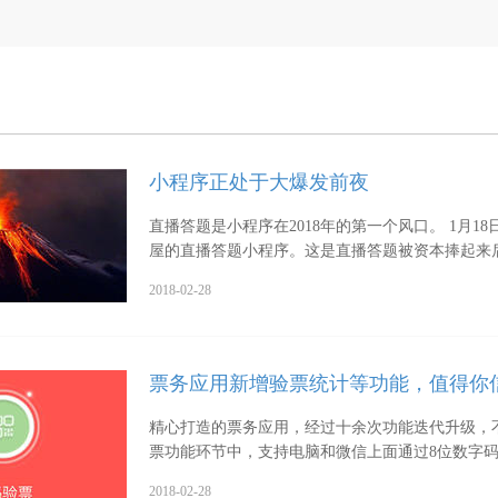
小程序正处于大爆发前夜
直播答题是小程序在2018年的第一个风口。 1月
屋的直播答题小程序。这是直播答题被资本捧起来后
2018-02-28
票务应用新增验票统计等功能，值得你
精心打造的票务应用，经过十余次功能迭代升级，
票功能环节中，支持电脑和微信上面通过8位数字码验
2018-02-28