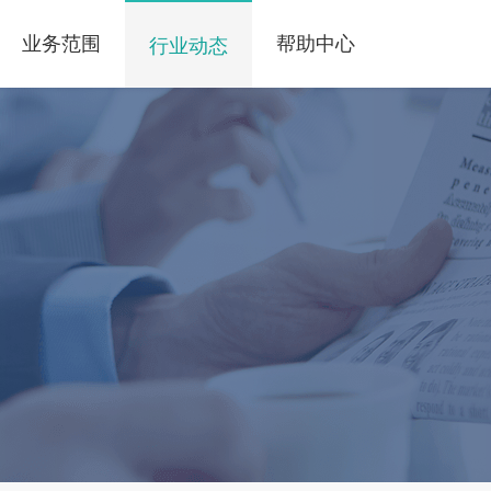
业务范围
帮助中心
行业动态