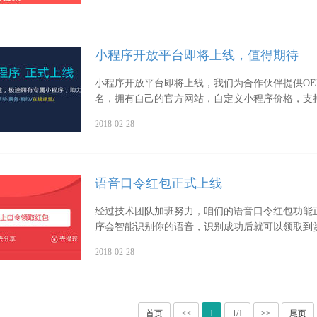
小程序开放平台即将上线，值得期待
小程序开放平台即将上线，我们为合作伙伴提供O
名，拥有自己的官方网站，自定义小程序价格，支持
2018-02-28
语音口令红包正式上线
经过技术团队加班努力，咱们的语音口令红包功能
序会智能识别你的语音，识别成功后就可以领取到赏
2018-02-28
首页
<<
1
1/1
>>
尾页