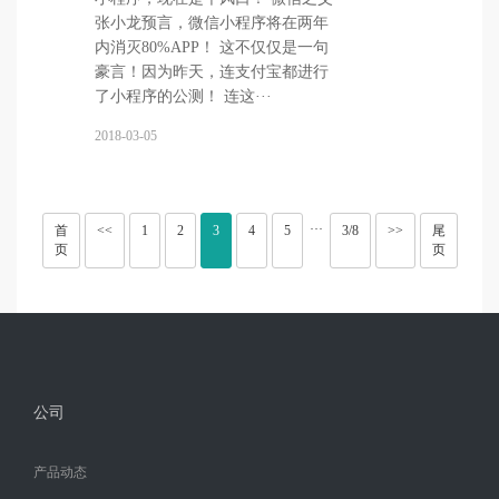
张小龙预言，微信小程序将在两年
内消灭80%APP！ 这不仅仅是一句
豪言！因为昨天，连支付宝都进行
了小程序的公测！ 连这···
2018-03-05
···
首
<<
1
2
3
4
5
3/8
>>
尾
页
页
公司
产品动态